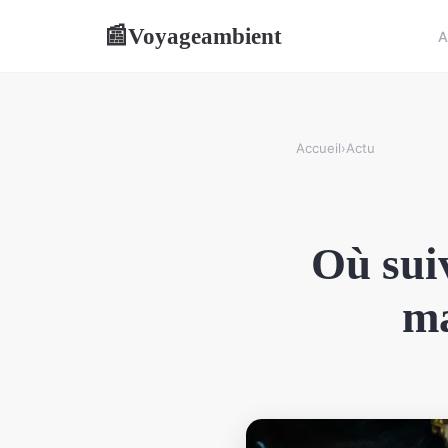
Voyageambient
📰
A
Accueil
›
Actu
Où suiv
ma