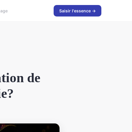
yage
Saisir l'essence →
ation de
ie?