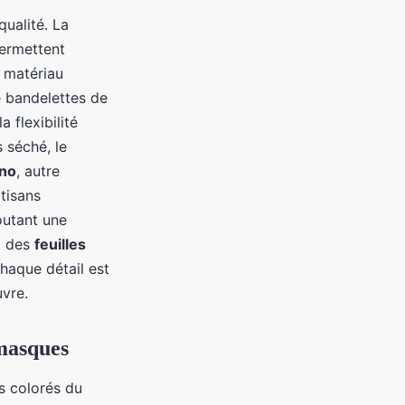
qualité. La
permettent
 matériau
e bandelettes de
a flexibilité
 séché, le
ano
, autre
tisans
outant une
nt des
feuilles
Chaque détail est
vre.
 masques
s colorés du