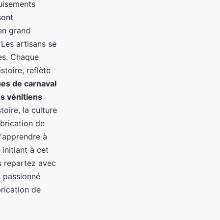
guisements
sont
 en grand
Les artisans se
res. Chaque
toire, reflète
es de carnaval
 vénitiens
oire, la culture
abrication de
d'apprendre à
initiant à cet
s repartez avec
n passionné
brication de