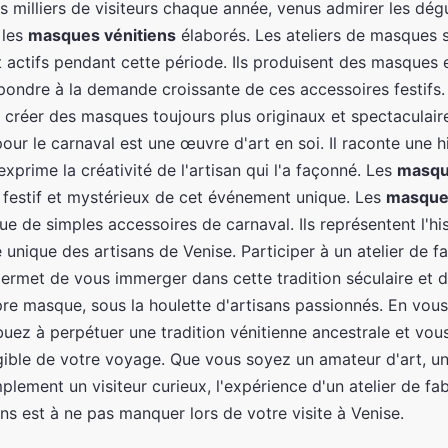
des milliers de visiteurs chaque année, venus admirer les dé
 les
masques vénitiens
élaborés. Les ateliers de masques 
t actifs pendant cette période. Ils produisent des masques
ondre à la demande croissante de ces accessoires festifs. 
 créer des masques toujours plus originaux et spectaculai
r le carnaval est une œuvre d'art en soi. Il raconte une his
xprime la créativité de l'artisan qui l'a façonné. Les
masqu
it festif et mystérieux de cet événement unique. Les
masques
ue de simples accessoires de carnaval. Ils représentent l'hist
re unique des artisans de Venise. Participer à un atelier de f
rmet de vous immerger dans cette tradition séculaire et 
re masque, sous la houlette d'artisans passionnés. En vous 
buez à perpétuer une tradition vénitienne ancestrale et vou
gible de votre voyage. Que vous soyez un amateur d'art, u
mplement un visiteur curieux, l'expérience d'un atelier de fa
s est à ne pas manquer lors de votre visite à Venise.