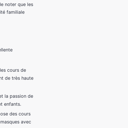
 de noter que les
té familiale
llente
 des cours de
nt de très haute
t la passion de
t enfants.
opose des cours
e masques avec