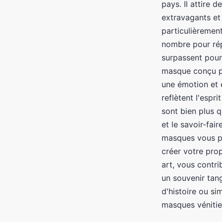
pays. Il attire 
extravagants et
particulièremen
nombre pour rép
surpassent pour
masque conçu pou
une émotion et e
reflètent l'espr
sont bien plus q
et le savoir-fai
masques vous pe
créer votre prop
art, vous contri
un souvenir tan
d'histoire ou si
masques vénitien