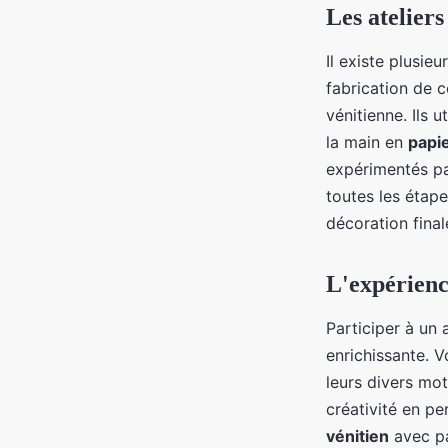
Les atelier
Il existe plusie
fabrication de c
vénitienne. Ils 
la main en
papi
expérimentés par
toutes les étape
décoration final
L'expérienc
Participer à un 
enrichissante. V
leurs divers mo
créativité en p
vénitien
avec pa