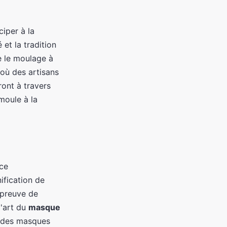
ciper à la
 et la tradition
me le moulage à
où des artisans
ront à travers
moule à la
nce
ification de
 preuve de
l'art du
masque
r des masques