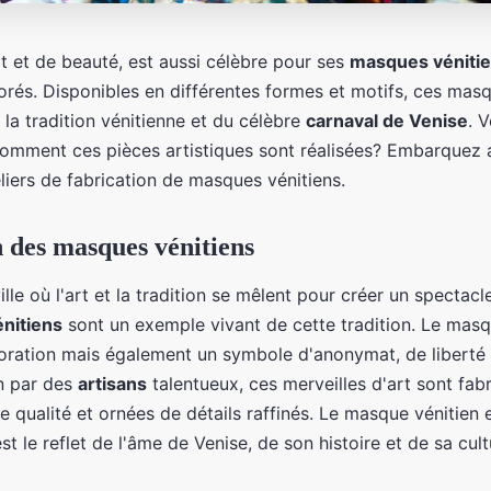
art et de beauté, est aussi célèbre pour ses
masques véniti
orés. Disponibles en différentes formes et motifs, ces mas
la tradition vénitienne et du célèbre
carnaval de Venise
. 
omment ces pièces artistiques sont réalisées? Embarquez 
eliers de fabrication de masques vénitiens.
n des masques vénitiens
ille où l'art et la tradition se mêlent pour créer un spectacl
nitiens
sont un exemple vivant de cette tradition. Le masq
oration mais également un symbole d'anonymat, de liberté 
n par des
artisans
talentueux, ces merveilles d'art sont fab
 qualité et ornées de détails raffinés. Le masque vénitien 
est le reflet de l'âme de Venise, de son histoire et de sa cult