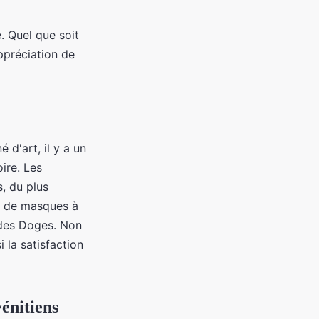
. Quel que soit
ppréciation de
 d'art, il y a un
ire. Les
s, du plus
on de masques à
 des Doges. Non
 la satisfaction
vénitiens