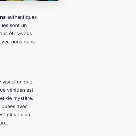
ens
authentiques
ques sont un
Vous êtes-vous
avec nous dans
e visuel unique.
ue vénitien est
et de mystère.
riquées avec
est plus qu'un
ure.