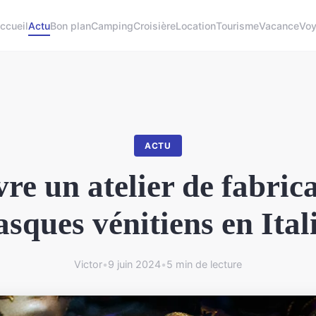
ccueil
Actu
Bon plan
Camping
Croisière
Location
Tourisme
Vacance
Vo
ACTU
re un atelier de fabric
sques vénitiens en Ital
Victor
•
9 juin 2024
•
5 min de lecture