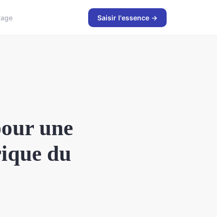
yage
Saisir l'essence →
pour une
rique du