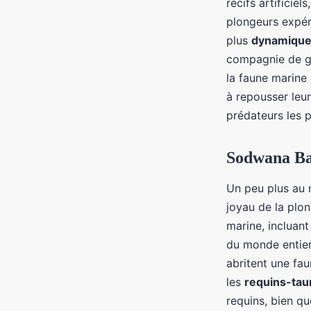
récifs artificie
plongeurs expér
plus
dynamique 
compagnie de gu
la faune marine 
à repousser leu
prédateurs les 
Sodwana Bay
Un peu plus au 
joyau de la plo
marine, incluant
du monde entier
abritent une fau
les
requins-tau
requins, bien qu