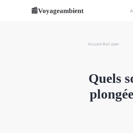
Voyageambient
📰
A
Accueil
›
Bon plan
Quels s
plongée