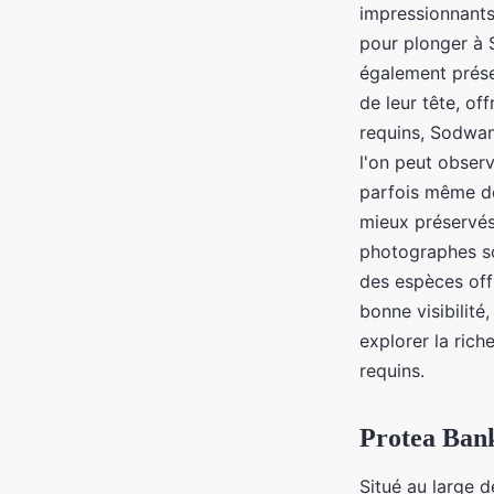
impressionnants 
pour plonger à 
également prése
de leur tête, of
requins, Sodwa
l'on peut obser
parfois même de
mieux préservés
photographes sou
des espèces of
bonne visibilit
explorer la rich
requins.
Protea Bank
Situé au large 