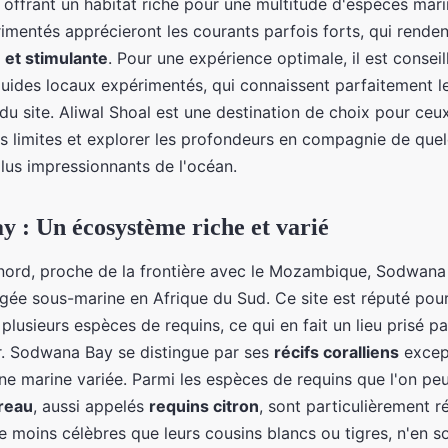
ls, offrant un habitat riche pour une multitude d'espèces mar
imentés apprécieront les courants parfois forts, qui renden
et stimulante
. Pour une expérience optimale, il est consei
ides locaux expérimentés, qui connaissent parfaitement le
du site. Aliwal Shoal est une destination de choix pour ceu
rs limites et explorer les profondeurs en compagnie de que
plus impressionnants de l'océan.
 : Un écosystème riche et varié
nord, proche de la frontière avec le Mozambique, Sodwana
ngée sous-marine en Afrique du Sud. Ce site est réputé pour
 plusieurs espèces de requins, ce qui en fait un lieu prisé p
. Sodwana Bay se distingue par ses
récifs coralliens
except
ne marine variée. Parmi les espèces de requins que l'on peu
reau
, aussi appelés
requins citron
, sont particulièrement 
e moins célèbres que leurs cousins blancs ou tigres, n'en 