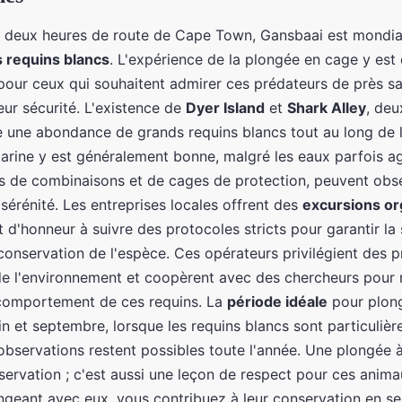
n deux heures de route de Cape Town, Gansbaai est mondi
 requins blancs
. L'expérience de la plongée en cage y est
pour ceux qui souhaitent admirer ces prédateurs de près s
ur sécurité. L'existence de
Dyer Island
et
Shark Alley
, deu
re une abondance de grands requins blancs tout au long de 
marine y est généralement bonne, malgré les eaux parfois ag
s de combinaisons et de cages de protection, peuvent obs
sérénité. Les entreprises locales offrent des
excursions or
 d'honneur à suivre des protocoles stricts pour garantir la 
conservation de l'espèce. Ces opérateurs privilégient des p
e l'environnement et coopèrent avec des chercheurs pour
comportement de ces requins. La
période idéale
pour plon
uin et septembre, lorsque les requins blancs sont particulièr
observations restent possibles toute l'année. Une plongée 
bservation ; c'est aussi une leçon de respect pour ces anim
ngeant avec eux, vous contribuez à leur conservation en sen