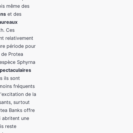
fois même des
ons
et des
taureaux
th. Ces
nt relativement
ure période pour
s de Protea
 l'espèce Sphyrna
pectaculaires
 ils sont
moins fréquents
excitation de la
ants, surtout
otea Banks offre
 abritent une
is reste