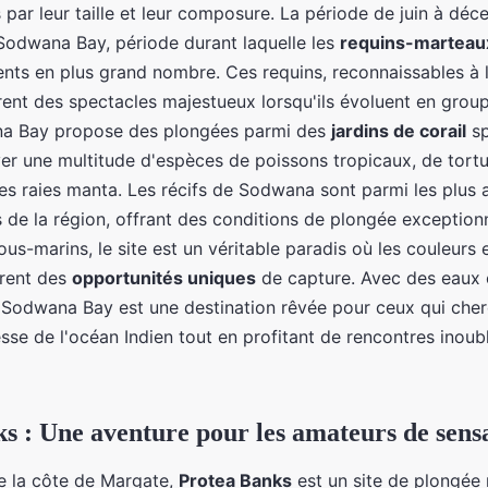
par leur taille et leur composure. La période de juin à déc
Sodwana Bay, période durant laquelle les
requins-marteau
nts en plus grand nombre. Ces requins, reconnaissables à 
frent des spectacles majestueux lorsqu'ils évoluent en group
na Bay propose des plongées parmi des
jardins de corail
sp
ver une multitude d'espèces de poissons tropicaux, de tortu
s raies manta. Les récifs de Sodwana sont parmi les plus a
 de la région, offrant des conditions de plongée exceptionn
s-marins, le site est un véritable paradis où les couleurs e
frent des
opportunités uniques
de capture. Avec des eaux c
é, Sodwana Bay est une destination rêvée pour ceux qui che
esse de l'océan Indien tout en profitant de rencontres inoub
s : Une aventure pour les amateurs de sensa
de la côte de Margate,
Protea Banks
est un site de plongé