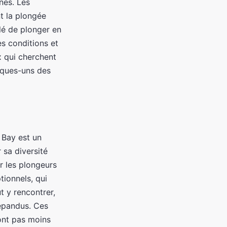
ines. Les
t la plongée
llé de plonger en
s conditions et
x qui cherchent
lques-uns des
 Bay est un
 sa diversité
ar les plongeurs
ionnels, qui
t y rencontrer,
répandus. Ces
sont pas moins