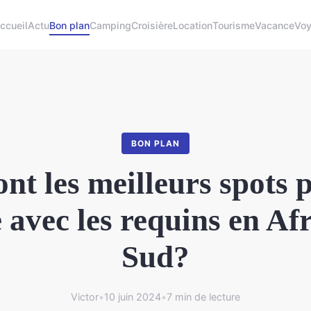
ccueil
Actu
Bon plan
Camping
Croisière
Location
Tourisme
Vacance
Vo
BON PLAN
ont les meilleurs spots 
 avec les requins en Af
Sud?
Victor
•
10 juin 2024
•
7 min de lecture