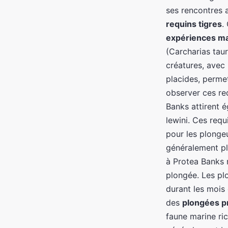
ses rencontres
requins tigres
.
expériences m
(Carcharias tau
créatures, avec 
placides, perme
observer ces req
Banks attirent 
lewini. Ces req
pour les plongeu
généralement pl
à Protea Banks 
plongée. Les pl
durant les mois 
des
plongées p
faune marine ri