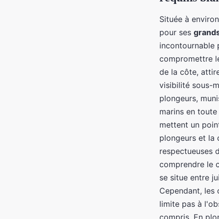
Située à enviro
pour ses
grands
incontournable 
compromettre le
de la côte, atti
visibilité sous-
plongeurs, muni
marins en toute 
mettent un point
plongeurs et la 
respectueuses d
comprendre le 
se situe entre j
Cependant, les 
limite pas à l'o
compris. En plo