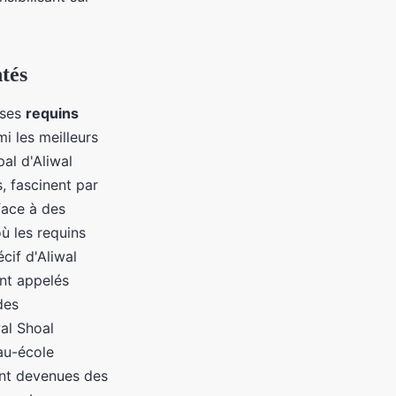
tés
 ses
requins
i les meilleurs
al d'Aliwal
, fascinent par
face à des
ù les requins
écif d'Aliwal
nt appelés
des
wal Shoal
au-école
ont devenues des