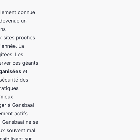
alement connue
 devenue un
ans
x sites proches
l'année. La
itées. Les
erver ces géants
ganisées
et
sécurité des
ratiques
 mieux
ger à Gansbaai
ement actifs.
à Gansbaai ne se
aux souvent mal
sibilisant sur