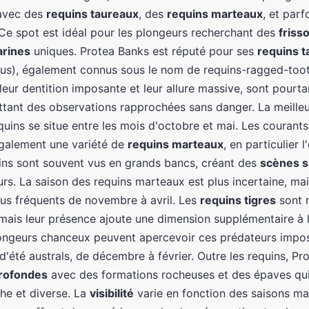
 avec des
requins taureaux
, des
requins marteaux
, et par
 Ce spot est idéal pour les plongeurs recherchant des
friss
arines
uniques. Protea Banks est réputé pour ses
requins 
rus), également connus sous le nom de requins-ragged-too
leur dentition imposante et leur allure massive, sont pourta
ttant des observations rapprochées sans danger. La meille
uins se situe entre les mois d'octobre et mai. Les courant
également une variété de
requins marteaux
, en particulier
uins sont souvent vus en grands bancs, créant des
scènes s
rs. La saison des requins marteaux est plus incertaine, mais
us fréquents de novembre à avril. Les
requins tigres
sont 
mais leur présence ajoute une dimension supplémentaire à l'
ongeurs chanceux peuvent apercevoir ces prédateurs impos
d'été australs, de décembre à février. Outre les requins, Pr
rofondes
avec des formations rocheuses et des épaves qui
che et diverse. La
visibilité
varie en fonction des saisons ma