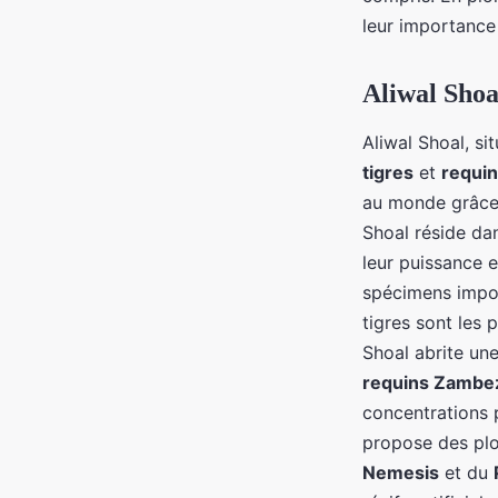
leur importance
Aliwal Shoa
Aliwal Shoal, si
tigres
et
requi
au monde grâce à
Shoal réside da
leur puissance 
spécimens impos
tigres sont les 
Shoal abrite un
requins Zambe
concentrations p
propose des pl
Nemesis
et du