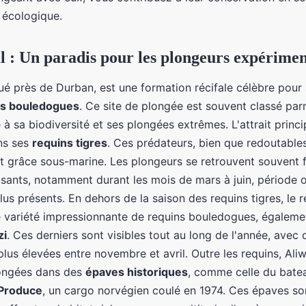
 écologique.
l : Un paradis pour les plongeurs expérimen
tué près de Durban, est une formation récifale célèbre pour
ns bouledogues
. Ce site de plongée est souvent classé parm
 sa biodiversité et ses plongées extrêmes. L'attrait princip
ns ses
requins tigres
. Ces prédateurs, bien que redoutables
et grâce sous-marine. Les plongeurs se retrouvent souvent 
ants, notamment durant les mois de mars à juin, période o
plus présents. En dehors de la saison des requins tigres, le r
e variété impressionnante de requins bouledogues, égaleme
zi
. Ces derniers sont visibles tout au long de l'année, avec 
lus élevées entre novembre et avril. Outre les requins, Ali
ongées dans des
épaves historiques
, comme celle du bate
Produce
, un cargo norvégien coulé en 1974. Ces épaves s