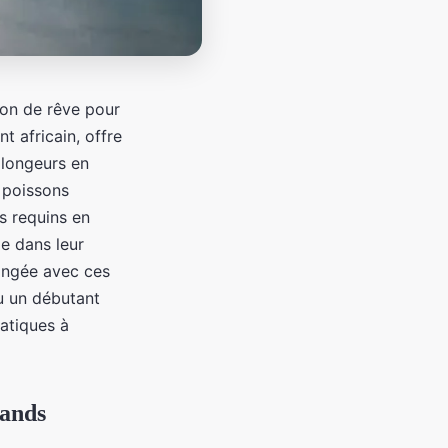
ion de rêve pour
t africain, offre
plongeurs en
s poissons
s requins en
e dans leur
longée avec ces
u un débutant
uatiques à
rands