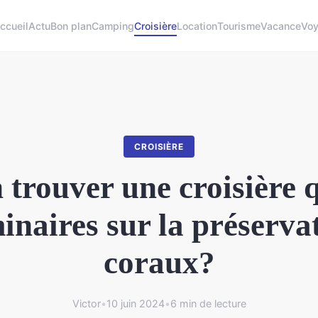
ccueil
Actu
Bon plan
Camping
Croisière
Location
Tourisme
Vacance
Vo
CROISIÈRE
 trouver une croisière q
inaires sur la préserva
coraux?
Victor
•
10 juin 2024
•
6 min de lecture