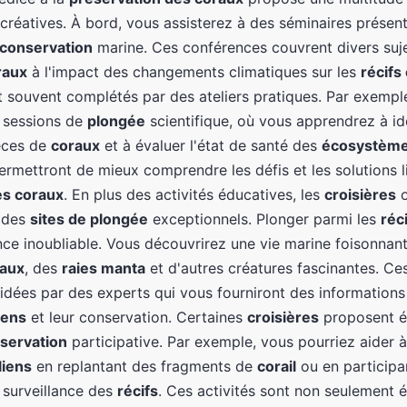
écréatives. À bord, vous assisterez à des séminaires présen
conservation
marine. Ces conférences couvrent divers sujet
raux
à l'impact des changements climatiques sur les
récifs
 souvent complétés par des ateliers pratiques. Par exempl
s sessions de
plongée
scientifique, où vous apprendrez à ide
èces de
coraux
et à évaluer l'état de santé des
écosystème
ermettront de mieux comprendre les défis et les solutions li
es coraux
. En plus des activités éducatives, les
croisières
o
s des
sites de plongée
exceptionnels. Plonger parmi les
réc
nce inoubliable. Vous découvrirez une vie marine foisonnan
caux
, des
raies manta
et d'autres créatures fascinantes. Ce
idées par des experts qui vous fourniront des informations
iens
et leur conservation. Certaines
croisières
proposent é
servation
participative. Par exemple, vous pourriez aider à
liens
en replantant des fragments de
corail
ou en participa
surveillance des
récifs
. Ces activités sont non seulement 