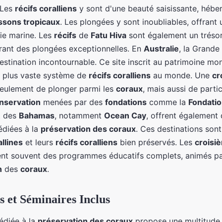
 Les
récifs coralliens
y sont d'une beauté saisissante, hébe
ssons tropicaux
. Les plongées y sont inoubliables, offrant
vie marine. Les
récifs
de
Fatu Hiva
sont également un tréso
ffrant des plongées exceptionnelles. En
Australie
, la Grande
estination incontournable. Ce site inscrit au patrimoine mo
e plus vaste système de
récifs coralliens
au monde. Une
cr
eulement de plonger parmi les
coraux
, mais aussi de parti
nservation
menées par des
fondations
comme la
Fondati
 des
Bahamas
, notamment
Ocean Cay
, offrent également
diées à la
préservation des coraux
. Ces destinations son
allines
et leurs
récifs coralliens
bien préservés. Les
croisi
nt souvent des programmes éducatifs complets, animés pa
n
des
coraux
.
s et Séminaires Inclus
diée à la
préservation des coraux
propose une multitude 