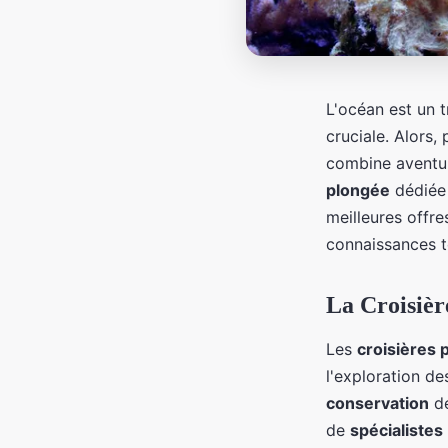
L'océan est un t
cruciale. Alors, 
combine aventur
plongée
dédiée 
meilleures offr
connaissances t
La Croisièr
Les
croisières 
l'exploration d
conservation
d
de
spécialistes