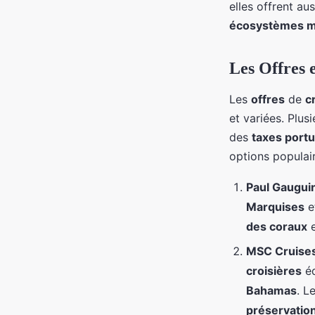
elles offrent au
écosystèmes m
Les Offres 
Les
offres
de
c
et variées. Plu
des
taxes portu
options populair
Paul Gaugui
Marquises
e
des coraux
e
MSC Cruise
croisières
éd
Bahamas
. L
préservatio