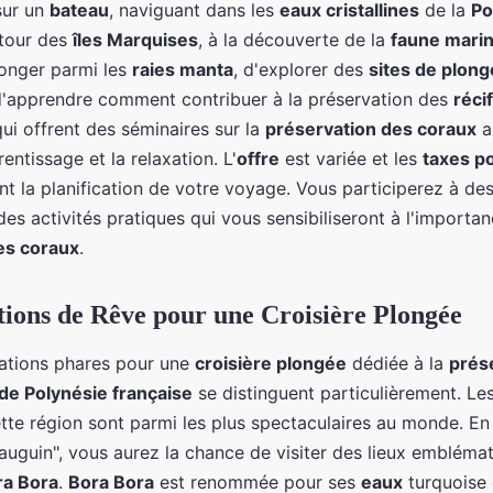
sur un
bateau
, naviguant dans les
eaux cristallines
de la
Po
tour des
îles Marquises
, à la découverte de la
faune mari
longer parmi les
raies manta
, d'explorer des
sites de plon
 d'apprendre comment contribuer à la préservation des
réci
ui offrent des séminaires sur la
préservation des coraux
al
rentissage et la relaxation. L'
offre
est variée et les
taxes p
ent la planification de votre voyage. Vous participerez à des
es activités pratiques qui vous sensibiliseront à l'importan
es coraux
.
tions de Rêve pour une Croisière Plongée
nations phares pour une
croisière plongée
dédiée à la
prés
 de Polynésie française
se distinguent particulièrement. Le
tte région sont parmi les plus spectaculaires au monde. En
auguin", vous aurez la chance de visiter des lieux emblém
ra Bora
.
Bora Bora
est renommée pour ses
eaux
turquoise 