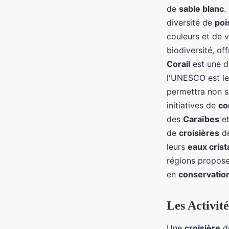
de
sable blanc
.
diversité de
poi
couleurs et de 
biodiversité, o
Corail
est une d
l'UNESCO est l
permettra non s
initiatives de
co
des
Caraïbes
et
de
croisières
dé
leurs
eaux crist
régions propose
en
conservatio
Les Activité
Une
croisière
dé