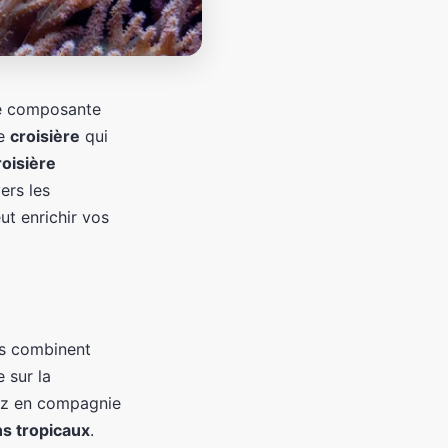
e composante
ne
croisière
qui
roisière
ers les
ut enrichir vos
es combinent
 sur la
ez en compagnie
s tropicaux
.