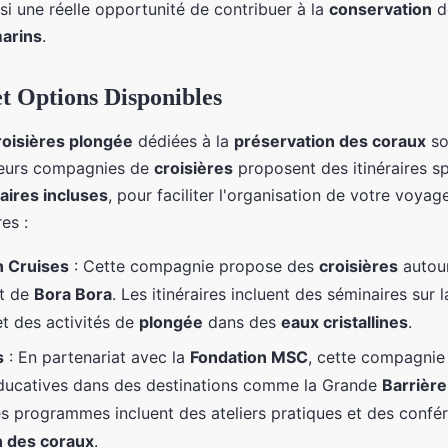
ssi une réelle opportunité de contribuer à la
conservation
d
arins
.
et Options Disponibles
roisières plongée
dédiées à la
préservation des coraux
so
sieurs compagnies de
croisières
proposent des itinéraires sp
aires incluses
, pour faciliter l'organisation de votre voyag
es :
n Cruises
: Cette compagnie propose des
croisières
autou
t de
Bora Bora
. Les itinéraires incluent des séminaires sur 
t des activités de
plongée
dans des
eaux cristallines
.
s
: En partenariat avec la
Fondation MSC
, cette compagnie
ucatives dans des destinations comme la Grande
Barrière
es programmes incluent des ateliers pratiques et des confér
n des coraux
.