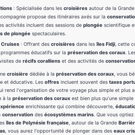
tions
: Spécialisée dans les
croisières
autour de la Grand
e compagnie propose des itinéraires axés sur la
conservatio
Les activités incluent des sessions de
plongée
scientifique e
es de plongée
spectaculaires.
 Cruises
: Offrant des
croisières
dans les
îles Fidji
, cette 
 programmes éducatifs sur la
préservation des coraux
. Le
visites de
récifs coralliens
et des activités de
conservatio
une
croisière
dédiée à la
préservation des coraux
, vous bé
e et éducative. Les
offres
incluent souvent des
taxes port
ui rend l'organisation de votre voyage plus simple et plus 
 à la
préservation des coraux
est bien plus qu'une simple
xpérience
enrichissante qui combine découverte,
éducati
a
conservation
des
écosystèmes marins
. Que vous optiez
les
îles de Polynésie française
, autour de la Grande
Barrièr
as
, vous aurez l'opportunité de plonger dans des
eaux cris