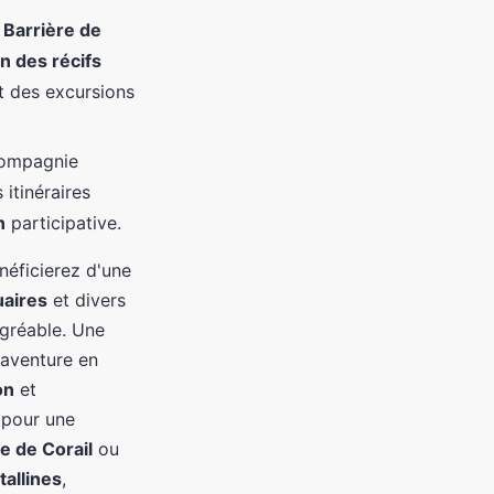
e
Barrière de
n des récifs
t des excursions
compagnie
s itinéraires
n
participative.
néficierez d'une
uaires
et divers
agréable. Une
 aventure en
on
et
 pour une
e de Corail
ou
tallines
,