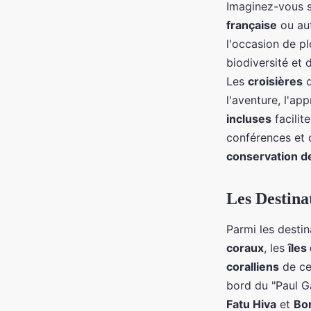
Imaginez-vous 
française
ou au
l'occasion de p
biodiversité et
Les
croisières
q
l'aventure, l'app
incluses
facilit
conférences et d
conservation d
Les Destina
Parmi les desti
coraux
, les
îles
coralliens
de ce
bord du "Paul G
Fatu Hiva
et
Bo