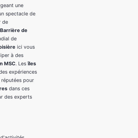
rgeant une
 un spectacle de
r de
Barrière de
ndial de
oisière
ici vous
ciper à des
on MSC
. Les
îles
 des expériences
t réputées pour
ères
dans ces
r des experts
d'activités