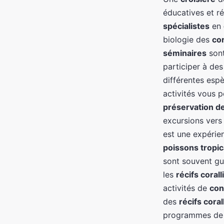
éducatives et r
spécialistes
en
biologie des
co
séminaires
sont
participer à de
différentes esp
activités vous p
préservation d
excursions ver
est une expérie
poissons tropi
sont souvent gu
les
récifs corall
activités de
con
des
récifs coral
programmes de 