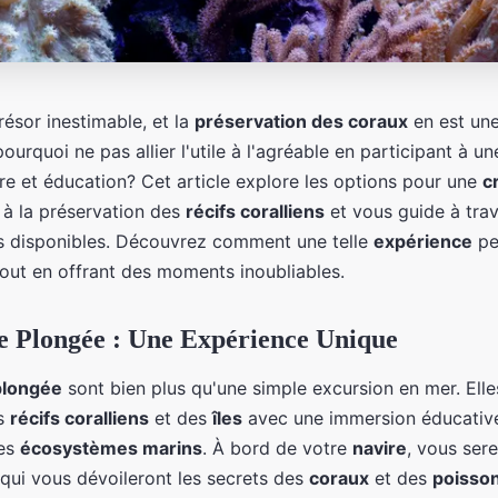
résor inestimable, et la
préservation des coraux
en est un
pourquoi ne pas allier l'utile à l'agréable en participant à u
e et éducation? Cet article explore les options pour une
c
à la préservation des
récifs coralliens
et vous guide à trav
es disponibles. Découvrez comment une telle
expérience
pe
out en offrant des moments inoubliables.
e Plongée : Une Expérience Unique
plongée
sont bien plus qu'une simple excursion en mer. Ell
es
récifs coralliens
et des
îles
avec une immersion éducative
es
écosystèmes marins
. À bord de votre
navire
, vous ser
qui vous dévoileront les secrets des
coraux
et des
poisson