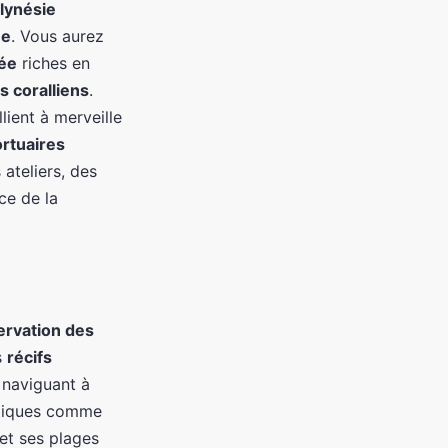
lynésie
ne
. Vous aurez
gée
riches en
fs coralliens
.
lient à merveille
ortuaires
 ateliers, des
ce de la
ervation des
s
récifs
 naviguant à
atiques comme
et ses plages