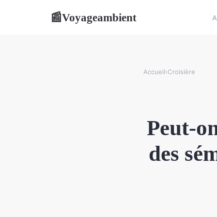
Voyageambient
📰
A
Accueil
›
Croisière
Peut-on
des sém